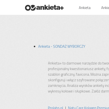
Ankieta
Anki
Ankieta - SONDAŻ WYBORCZY
Ankieta+ to darmowe narzędzie do two
profesjonalny kwestionariusz ankiety, 
szablon graficzny, favicona. Można zapr
skonfiguruj i włącz szyfrowane połącz
zamknięcia. Analiza wyników ankiety ind
wykresy kołowe i słupkowe. Załóż darm
Prolabs.pl
|
Natu.Care Kolagen Premi