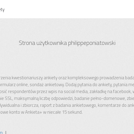
ety
Strona użytkownika philippeponiatowski
rzenia kwestionariuszy ankiety oraz kompleksowego prowadzenia bada
formularz online, sondaż ankietowy. Dodaj pytania do ankiety, pytania 
osić respondentów przez wpis na social media, zakładkę na facebook, wi
enie SSL, maksymalną liczbę odpowiedzi, badanie pełno-domenowe, zbie
ywidualna i zbiorcza, raport z badania ankietowego, komentarze do ank
owe konto w Ankieta+ w niecałe 15 sekund.
um
|